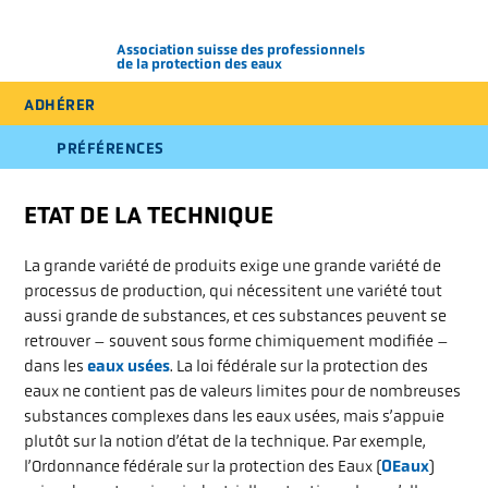
Association suisse des professionnels
de la protection des eaux
ADHÉRER
DE
FR
IT
PRÉFÉRENCES
FORMATIONS ET
ETAT DE LA TECHNIQUE
CONGRÈS
La grande variété de produits exige une grande variété de
processus de production, qui nécessitent une variété tout
aussi grande de substances, et ces substances peuvent se
PUBLICATIONS &
retrouver – souvent sous forme chimiquement modifiée –
PRODUITS
dans les
eaux usées
. La loi fédérale sur la protection des
eaux ne contient pas de valeurs limites pour de nombreuses
substances complexes dans les eaux usées, mais s’appuie
DOMAINES / CC
plutôt sur la notion d’état de la technique. Par exemple,
l’Ordonnance fédérale sur la protection des Eaux (
OEaux
)