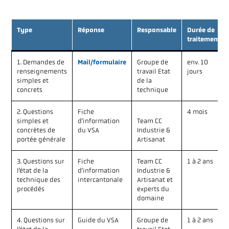
Type
Réponse
Responsable
Durée de
traitement
1. Demandes de
Mail/formulaire
Groupe de
env. 10
renseignements
travail Etat
jours
simples et
de la
concrets
technique
2. Questions
Fiche
4 mois
simples et
d’information
Team CC
concrètes de
du VSA
Industrie &
portée générale
Artisanat
3. Questions sur
Fiche
Team CC
1 à 2 ans
l’état de la
d’information
Industrie &
technique des
intercantonale
Artisanat et
procédés
experts du
domaine
4. Questions sur
Guide du VSA
Groupe de
1 à 2 ans