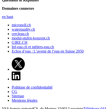
Questions & Réponses
Domaines connexes
en haut
micropoll.ch
waterquality.ch
cercleau.ch
modul-stufen-konzept.ch
GIRE.CH
Inf-eau.ch et métiers-eau.ch
Echos d’eau : L’avenir de l’eau en Suisse 2050
Politique de confidentialité
CG
Sitemap
Mentions légales
VSA bureau romand
Ch. de Mornex 3
1003
Lausanne
Téléphone 044