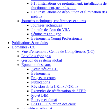
F1 : Installations de prétraitement, installations de
fractionnement, neutralisation
F2 : Installations de dépollution et élimination des
métaux
Journées techniques, conférences et autres
Journées techniques
Journée de l’eau du VSA
Séminaires en ligne
Événements Young Professionals
Publications & produits
Domaines / CC
Vue d’ensemble : Centre de Compétences (CC)
La ville « éponge »
Gestion du système global
Épuration des eaux
Actualités du CC
Événements
Projets en cours
Publications
Révision de la LEaux / OEaux
Exemples de réaffectation de STEP
Projet BIM
Énergie et climat
FAQ CC Épuration des eaux
Industrie et artisanat