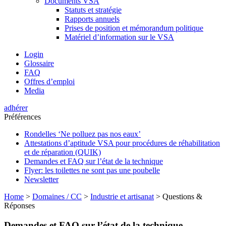
Documents VSA
Statuts et stratégie
Rapports annuels
Prises de position et mémorandum politique
Matériel d’information sur le VSA
Login
Glossaire
FAQ
Offres d’emploi
Media
adhérer
Préférences
Rondelles ‘Ne polluez pas nos eaux’
Attestations d’aptitude VSA pour procédures de réhabilitation
et de réparation (QUIK)
Demandes et FAQ sur l’état de la technique
Flyer: les toilettes ne sont pas une poubelle
Newsletter
Home
>
Domaines / CC
>
Industrie et artisanat
>
Questions &
Réponses
Demandes et FAQ sur l’état de la technique