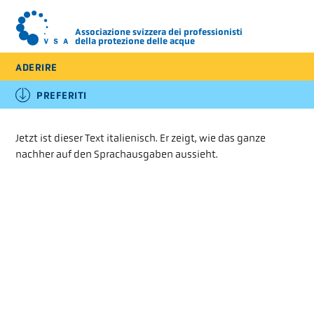
Associazione svizzera dei professionisti
della protezione delle acque
ADERIRE
DE
FR
IT
PREFERITI
CORSI E CONFERENZE
Jetzt ist dieser Text italienisch. Er zeigt, wie das ganze
nachher auf den Sprachausgaben aussieht.
PUBBLICAZIONI E
PRODOTTI
I CENTRI DI
COMPETENZA VSA (CC)