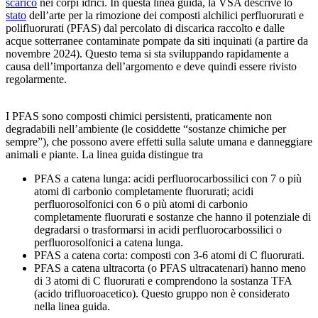
scarico
nei corpi idrici. In questa linea guida, la VSA descrive lo
stato
dell’arte per la rimozione dei composti alchilici perfluorurati e
polifluorurati (PFAS) dal percolato di discarica raccolto e dalle
acque sotterranee contaminate pompate da siti inquinati (a partire da
novembre 2024). Questo tema si sta sviluppando rapidamente a
causa dell’importanza dell’argomento e deve quindi essere rivisto
regolarmente.
I PFAS sono composti chimici persistenti, praticamente non
degradabili nell’ambiente (le cosiddette “sostanze chimiche per
sempre”), che possono avere effetti sulla salute umana e danneggiare
animali e piante. La linea guida distingue tra
PFAS a catena lunga: acidi perfluorocarbossilici con 7 o più
atomi di carbonio completamente fluorurati; acidi
perfluorosolfonici con 6 o più atomi di carbonio
completamente fluorurati e sostanze che hanno il potenziale di
degradarsi o trasformarsi in acidi perfluorocarbossilici o
perfluorosolfonici a catena lunga.
PFAS a catena corta: composti con 3-6 atomi di C fluorurati.
PFAS a catena ultracorta (o PFAS ultracatenari) hanno meno
di 3 atomi di C fluorurati e comprendono la sostanza TFA
(acido trifluoroacetico). Questo gruppo non è considerato
nella linea guida.