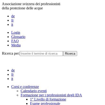
Associazione svizzera dei professionisti
della protezione delle acque
de
fr
it
Login
Glossario
FAQ
Media
Ricerca per:
de
fr
it
Corsi e conferenze
Calendario eventi
Formazione per i professionisti degli IDA
1° Livello di formazione
Esame professionale