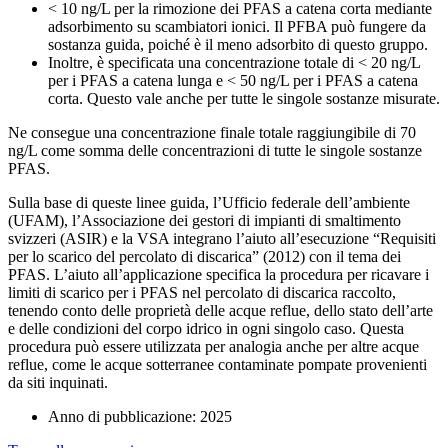
< 10 ng/L per la rimozione dei PFAS a catena corta mediante
adsorbimento su scambiatori ionici. Il PFBA può fungere da
sostanza guida, poiché è il meno adsorbito di questo gruppo.
Inoltre, è specificata una concentrazione totale di < 20 ng/L
per i PFAS a catena lunga e < 50 ng/L per i PFAS a catena
corta. Questo vale anche per tutte le singole sostanze misurate.
Ne consegue una concentrazione finale totale raggiungibile di 70
ng/L come somma delle concentrazioni di tutte le singole sostanze
PFAS.
Sulla base di queste linee guida, l’Ufficio federale dell’ambiente
(UFAM), l’Associazione dei gestori di impianti di smaltimento
svizzeri (ASIR) e la VSA integrano l’aiuto all’esecuzione “Requisiti
per lo scarico del percolato di discarica” (2012) con il tema dei
PFAS. L’aiuto all’applicazione specifica la procedura per ricavare i
limiti di scarico per i PFAS nel percolato di discarica raccolto,
tenendo conto delle proprietà delle acque reflue, dello stato dell’arte
e delle condizioni del corpo idrico in ogni singolo caso. Questa
procedura può essere utilizzata per analogia anche per altre acque
reflue, come le acque sotterranee contaminate pompate provenienti
da siti inquinati.
Anno di pubblicazione: 2025