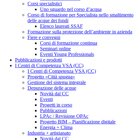
Corsi specialistici
Uno sguardo nel corso d’acqua
Corso di formazione per Specialista nello smaltimento
delle acque dei fondi
Elenco laureati SSAF
Formazione sulla protezione dell’ambiente in azienda
Fiere e convegni
Corsi di formazione continua
Seminari online
Eventi Young Professionals
Pubblicazioni e prodotti
I Centri di Competenza VSA (CC)
I Centri di Competenza VSA (CC)
Progetto «Città spugna»
Gestione del sistema integrale
Depurazione delle acque
Novità dal CC
Eventi
Progetti in corso
Pubblicazioni
LPAc / Revisione OPAc
Progetto BIM – Pianificazione digitale
Energia + Clima
Industria + artigianato
Novità dal CC