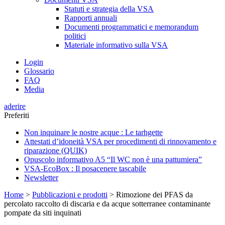
Statuti e strategia della VSA
Rapporti annuali
Documenti programmatici e memorandum
politici
Materiale informativo sulla VSA
Login
Glossario
FAQ
Media
aderire
Preferiti
Non inquinare le nostre acque : Le tarhgette
Attestati d’idoneità VSA per procedimenti di rinnovamento e
riparazione (QUIK)
Opuscolo informativo A5 “Il WC non è una pattumiera”
VSA-EcoBox : Il posacenere tascabile
Newsletter
Home
>
Pubblicazioni e prodotti
>
Rimozione dei PFAS da
percolato raccolto di discaria e da acque sotterranee contaminante
pompate da siti inquinati