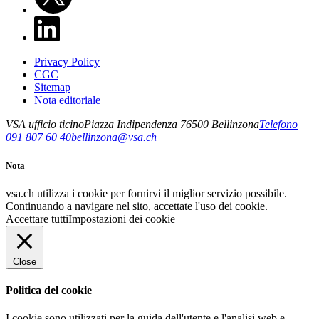
Privacy Policy
CGC
Sitemap
Nota editoriale
VSA ufficio ticino
Piazza Indipendenza 7
6500
Bellinzona
Telefono
091 807 60 40
bellinzona@vsa.ch
Nota
vsa.ch utilizza i cookie per fornirvi il miglior servizio possibile.
Continuando a navigare nel sito, accettate l'uso dei cookie.
Accettare tutti
Impostazioni dei cookie
Close
Politica del cookie
I cookie sono utilizzati per la guida dell'utente e l'analisi web e