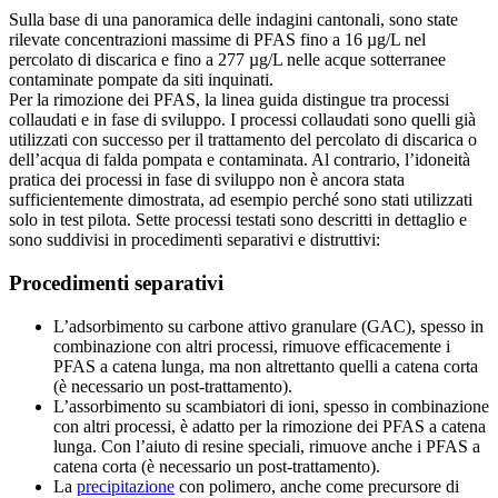
Sulla base di una panoramica delle indagini cantonali, sono state
rilevate concentrazioni massime di PFAS fino a 16 µg/L nel
percolato di discarica e fino a 277 µg/L nelle acque sotterranee
contaminate pompate da siti inquinati.
Per la rimozione dei PFAS, la linea guida distingue tra processi
collaudati e in fase di sviluppo. I processi collaudati sono quelli già
utilizzati con successo per il trattamento del percolato di discarica o
dell’acqua di falda pompata e contaminata. Al contrario, l’idoneità
pratica dei processi in fase di sviluppo non è ancora stata
sufficientemente dimostrata, ad esempio perché sono stati utilizzati
solo in test pilota. Sette processi testati sono descritti in dettaglio e
sono suddivisi in procedimenti separativi e distruttivi:
Procedimenti separativi
L’adsorbimento su carbone attivo granulare (GAC), spesso in
combinazione con altri processi, rimuove efficacemente i
PFAS a catena lunga, ma non altrettanto quelli a catena corta
(è necessario un post-trattamento).
L’assorbimento su scambiatori di ioni, spesso in combinazione
con altri processi, è adatto per la rimozione dei PFAS a catena
lunga. Con l’aiuto di resine speciali, rimuove anche i PFAS a
catena corta (è necessario un post-trattamento).
La
precipitazione
con polimero, anche come precursore di