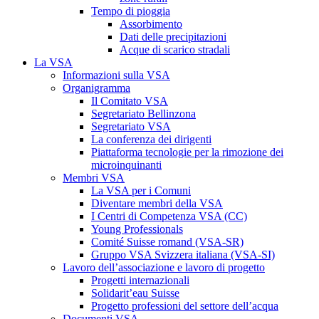
Tempo di pioggia
Assorbimento
Dati delle precipitazioni
Acque di scarico stradali
La VSA
Informazioni sulla VSA
Organigramma
Il Comitato VSA
Segretariato Bellinzona
Segretariato VSA
La conferenza dei dirigenti
Piattaforma tecnologie per la rimozione dei
microinquinanti
Membri VSA
La VSA per i Comuni
Diventare membri della VSA
I Centri di Competenza VSA (CC)
Young Professionals
Comité Suisse romand (VSA-SR)
Gruppo VSA Svizzera italiana (VSA-SI)
Lavoro dell’associazione e lavoro di progetto
Progetti internazionali
Solidarit’eau Suisse
Progetto professioni del settore dell’acqua
Documenti VSA