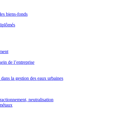
des biens-fonds
diplômés
ement
ein de l’entreprise
 dans la gestion des eaux urbaines
 fractionnement, neutralisation
 métaux