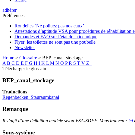
adhérer
Préférences
Rondelles ‘Ne polluez pas nos eaux’
Attestations d’aptitude VSA pour procédures de réhabilitation 
Demandes et FAQ sur l’état de la technique
Flyer: les toilettes ne sont pas une poubelle
Newsletter
Home
>
Glossaire
>
BEP_canal_stockage
A
B
C
D
E
F
G
H
I
K
L
M
N
O
P
R
S
T
V
Z
Télécharger le glossaire
BEP_canal_stockage
Traductions
Regenbecken_Stauraumkanal
Remarque
Il s’agit d’une définition modèle selon VSA-SDEE. Vous trouverez
ici
d
Sous-système