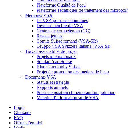
Plateforme Qualité de l’eau
Plateforme Techniques de traitement des micropoll
Membres VSA
Le VSA pour les communes
Devenir membre du VSA
Centres de compétences (CC)
Réseau jeunes
Comité Suisse romand (VSA-SR)
Gruppo VSA Svizzera italiana (VSA-SI)
Travail associatif et de projet
Projets internationaux
Solidarit’eau Suisse
Blue Community Suisse
Projet de promotion des métiers de l’eau
Documents VSA
Statuts et stratégie
Rapports annuels
Prises de position et mémorandum politique
Matériel d’information sur le VSA
Login
Glossaire
FAQ
Offres d’emploi
Media