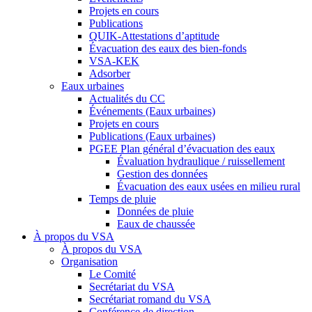
Projets en cours
Publications
QUIK-Attestations d’aptitude
Évacuation des eaux des bien-fonds
VSA-KEK
Adsorber
Eaux urbaines
Actualités du CC
Événements (Eaux urbaines)
Projets en cours
Publications (Eaux urbaines)
PGEE Plan général d’évacuation des eaux
Évaluation hydraulique / ruissellement
Gestion des données
Évacuation des eaux usées en milieu rural
Temps de pluie
Données de pluie
Eaux de chaussée
À propos du VSA
À propos du VSA
Organisation
Le Comité
Secrétariat du VSA
Secrétariat romand du VSA
Conférence de direction