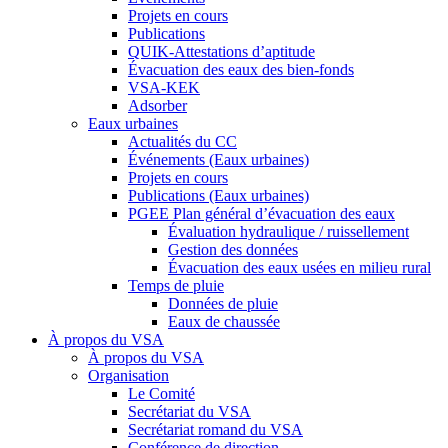
Projets en cours
Publications
QUIK-Attestations d’aptitude
Évacuation des eaux des bien-fonds
VSA-KEK
Adsorber
Eaux urbaines
Actualités du CC
Événements (Eaux urbaines)
Projets en cours
Publications (Eaux urbaines)
PGEE Plan général d’évacuation des eaux
Évaluation hydraulique / ruissellement
Gestion des données
Évacuation des eaux usées en milieu rural
Temps de pluie
Données de pluie
Eaux de chaussée
À propos du VSA
À propos du VSA
Organisation
Le Comité
Secrétariat du VSA
Secrétariat romand du VSA
Conférence de direction