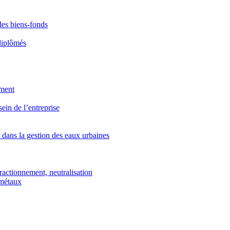
des biens-fonds
diplômés
ement
ein de l’entreprise
 dans la gestion des eaux urbaines
 fractionnement, neutralisation
 métaux