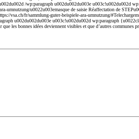
u002du002d /wp:paragraph u002du002du003e u003c!u002du002d wp:pa
-ara-umnutzung/u0022u003emasque de saisie Réaffectation de STEPu003c
022https://vsa.ch/fr/sammlung-guter-beispiele-ara-umnutzung/#Telecha
paragraph u002du002du003e u003c!u002du002d wp:paragraph {u0022c
ue les bonnes idées deviennent visibles et que d’autres communes p