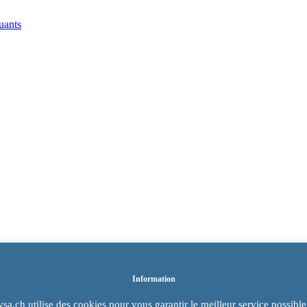
uants
Information
vsa.ch utilise des cookies pour vous garantir le meilleur service possible