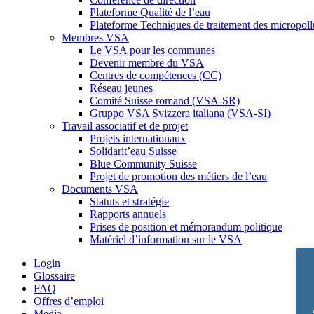
Plateforme Qualité de l’eau
Plateforme Techniques de traitement des micropoll
Membres VSA
Le VSA pour les communes
Devenir membre du VSA
Centres de compétences (CC)
Réseau jeunes
Comité Suisse romand (VSA-SR)
Gruppo VSA Svizzera italiana (VSA-SI)
Travail associatif et de projet
Projets internationaux
Solidarit’eau Suisse
Blue Community Suisse
Projet de promotion des métiers de l’eau
Documents VSA
Statuts et stratégie
Rapports annuels
Prises de position et mémorandum politique
Matériel d’information sur le VSA
Login
Glossaire
FAQ
Offres d’emploi
Media