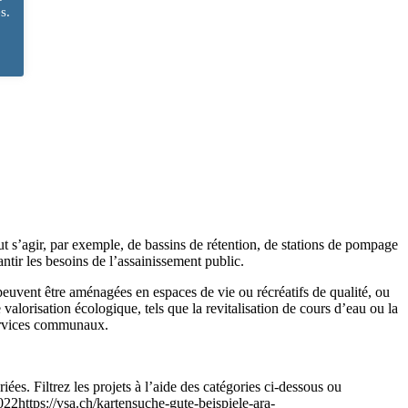
s.
ut s’agir, par exemple, de bassins de rétention, de stations de pompage
ntir les besoins de l’assainissement public.
 peuvent être aménagées en espaces de vie ou récréatifs de qualité, ou
e valorisation écologique, tels que la revitalisation de cours d’eau ou la
 services communaux.
iées. Filtrez les projets à l’aide des catégories ci-dessous ou
22https://vsa.ch/kartensuche-gute-beispiele-ara-