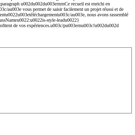
ragraph u002du002du003ernrnCe recueil est enrichi en
/au003e vous permet de saisir facilement un projet réussi et de
rgementu0022u003etéléchargementu003c/au003e, nous avons rassemblé
lassNameu0022:u0022is-style-leadu0022}
rofitent de vos expériences.u003c/pu003ernu003c!u002du002d