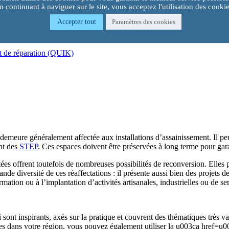
n continuant à naviguer sur le site, vous acceptez l'utilisation des cookie
Accepter tout
Paramètres des cookies
et de réparation (QUIK)
e demeure généralement affectée aux installations d’assainissement. Il pe
ent des
STEP
. Ces espaces doivent être préservées à long terme pour gara
ctées offrent toutefois de nombreuses possibilités de reconversion. Elles
ande diversité de ces réaffectations : il présente aussi bien des projets d
rmation ou à l’implantation d’activités artisanales, industrielles ou de
sont inspirants, axés sur la pratique et couvrent des thématiques très var
s dans votre région, vous pouvez également utiliser la u003ca href=u00