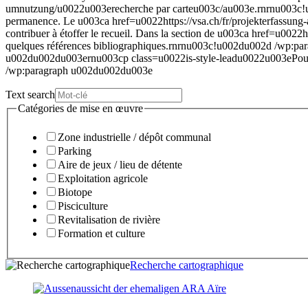
umnutzung/u0022u003erecherche par carteu003c/au003e.rnrnu003c!
permanence. Le u003ca href=u0022https://vsa.ch/fr/projekterfassung
contribuer à étoffer le recueil. Dans la section de u003ca href=u0
quelques références bibliographiques.rnrnu003c!u002du002d /wp:
u002du002du003ernu003cp class=u0022is-style-leadu0022u003ePour q
/wp:paragraph u002du002du003e
Text search
Catégories de mise en œuvre
Zone industrielle / dépôt communal
Parking
Aire de jeux / lieu de détente
Exploitation agricole
Biotope
Pisciculture
Revitalisation de rivière
Formation et culture
Recherche cartographique