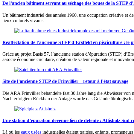
De l’ancien bâtiment servant au séchage des boues de la STEP 
Un bâtiment industriel des années 1960, une occupation créative et des
lieux culturels vivants.
Réaffectation de l’ancienne STEP d’Erstfeld en pisciculture : le p
Grâce au projet Basis 57, l’ancienne station d’épuration (STEP) d’Ers
associe économie circulaire, création de valeur régionale et innovation,
Site de l’ancienne STEP de Frinvillier – retour à l’état sauvage
Die ARA Frinvillier behandelte fast 30 Jahre lang die Abwässer von
Nach erfolgtem Rückbau der Anlage wurde das Gelände ökologisch a
Une station d’épuration devenue lieu de détente : Attisholz Süd 
Là où les
eaux usées
industrielles étaient traitées, enfants, promeneur