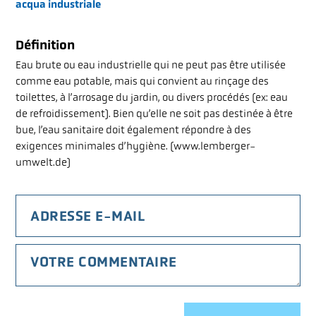
acqua industriale
À PROPOS DU VSA
Définition
Eau brute ou eau industrielle qui ne peut pas être utilisée
comme eau potable, mais qui convient au rinçage des
LOGIN
toilettes, à l’arrosage du jardin, ou divers procédés (ex: eau
de refroidissement). Bien qu’elle ne soit pas destinée à être
GLOSSAIRE
bue, l’eau sanitaire doit également répondre à des
FAQ
exigences minimales d’hygiène. (www.lemberger-
umwelt.de)
OFFRES D’EMPLOI
MEDIA