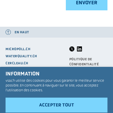
EN HAUT
MICROPOLL.CH
WATERQUALITY.CH
POLITIQUE DE
CERCLEAU.CH
CONFIDENTIALITÉ
MODUL-STUFEN-KONZEPT.CH
CG
INFORMATION
GIRE.CH
SITEMAP
vsa.ch utilise des cookies pour vous garantir le meilleur service
INF-EAU.CH ET MÉTIERS-EAU.CH
possible. En continuant à naviguer sur le site, vous acceptez
MENTIONS LÉGALES
l'utilisation des cookies.
ECHOS D’EAU : L’AVENIR DE L’EAU
EN SUISSE 2050
ACCEPTER TOUT
VSA bureau romand