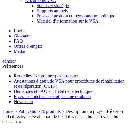
Documents VSA
Statuts et stratégie
Rapports annuels
Prises de position et mémorandum politique
Matériel d’information sur le VSA
Login
Glossaire
FAQ
Offres d’emploi
Media
adhérer
Préférences
Rondelles ‘Ne polluez pas nos eaux’
Attestations d’aptitude VSA pour procédures de réhabilitation
et de réparation (QUIK)
Demandes et FAQ sur l’état de la technique
Flyer: les toilettes ne sont pas une poubelle
Newsletter
Home
>
Publications & produits
>
Description du projet : Révision
de la directive « Évaluation de l’état des installations d’évacuation
des eaux »