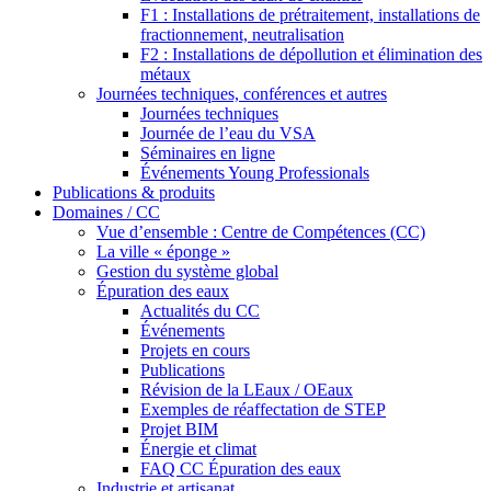
F1 : Installations de prétraitement, installations de
fractionnement, neutralisation
F2 : Installations de dépollution et élimination des
métaux
Journées techniques, conférences et autres
Journées techniques
Journée de l’eau du VSA
Séminaires en ligne
Événements Young Professionals
Publications & produits
Domaines / CC
Vue d’ensemble : Centre de Compétences (CC)
La ville « éponge »
Gestion du système global
Épuration des eaux
Actualités du CC
Événements
Projets en cours
Publications
Révision de la LEaux / OEaux
Exemples de réaffectation de STEP
Projet BIM
Énergie et climat
FAQ CC Épuration des eaux
Industrie et artisanat