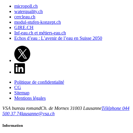
micropoll.ch
waterquality.ch
cercleau.ch
modul-stufen-konzept.ch
GIRE.CH
Inf-eau.ch et métiers-eau.ch
Echos d’eau : L’avenir de l’eau en Suisse 2050
Politique de confidentialité
CG
Sitemap
Mentions légales
VSA bureau romand
Ch. de Mornex 3
1003
Lausanne
Téléphone 044
500 37 74
lausanne@vsa.ch
Information