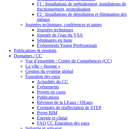
F1 : Installations de prétraitement, installations de
fractionnement, neutralisation
F2 : Installations de dépollution et élimination des
métaux
Journées techniques, conférences et autres
Journées techniques
Journée de l’eau du VSA
Séminaires en ligne
Événements Young Professionals
Publications & produits
Domaines / CC
Vue d’ensemble : Centre de Compétences (CC)
La ville « éponge »
Gestion du système global
Épuration des eaux
Actualités du CC
Événements
Projets en cours
Publications
Révision de la LEaux / OEaux
Exemples de réaffectation de STEP
Projet BIM
Énergie et climat
FAQ CC Épuration des eaux
Industrie et artisanat