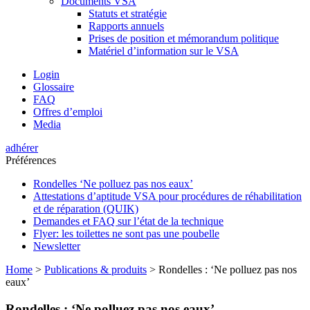
Documents VSA
Statuts et stratégie
Rapports annuels
Prises de position et mémorandum politique
Matériel d’information sur le VSA
Login
Glossaire
FAQ
Offres d’emploi
Media
adhérer
Préférences
Rondelles ‘Ne polluez pas nos eaux’
Attestations d’aptitude VSA pour procédures de réhabilitation
et de réparation (QUIK)
Demandes et FAQ sur l’état de la technique
Flyer: les toilettes ne sont pas une poubelle
Newsletter
Home
>
Publications & produits
>
Rondelles : ‘Ne polluez pas nos
eaux’
Rondelles : ‘Ne polluez pas nos eaux’