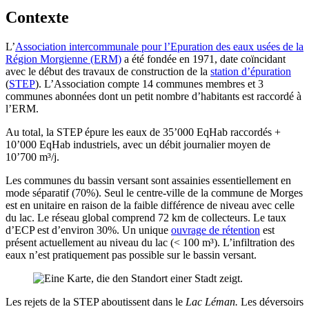
Contexte
L’
Association intercommunale pour l’Epuration des eaux usées de la
Région Morgienne (ERM)
a été fondée en 1971, date coïncidant
avec le début des travaux de construction de la
station d’épuration
(
STEP
). L’Association compte 14 communes membres et 3
communes abonnées dont un petit nombre d’habitants est raccordé à
l’ERM.
Au total, la STEP épure les eaux de 35’000 EqHab raccordés +
10’000 EqHab industriels, avec un débit journalier moyen de
10’700 m³/j.
Les communes du bassin versant sont assainies essentiellement en
mode séparatif (70%). Seul le centre-ville de la commune de Morges
est en unitaire en raison de la faible différence de niveau avec celle
du lac. Le réseau global comprend 72 km de collecteurs. Le taux
d’ECP est d’environ 30%. Un unique
ouvrage de rétention
est
présent actuellement au niveau du lac (< 100 m³). L’infiltration des
eaux n’est pratiquement pas possible sur le bassin versant.
Les rejets de la STEP aboutissent dans le
Lac Léman.
Les déversoirs