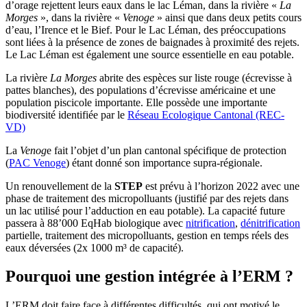
d’orage rejettent leurs eaux dans le lac Léman, dans la rivière «
La
Morges
», dans la rivière «
Venoge
» ainsi que dans deux petits cours
d’eau, l’Irence et le Bief. Pour le Lac Léman, des préoccupations
sont liées à la présence de zones de baignades à proximité des rejets.
Le Lac Léman est également une source essentielle en eau potable.
La rivière
La Morges
abrite des espèces sur liste rouge (écrevisse à
pattes blanches), des populations d’écrevisse américaine et une
population piscicole importante. Elle possède une importante
biodiversité identifiée par le
Réseau Ecologique Cantonal (REC-
VD)
La
Venog
e fait l’objet d’un plan cantonal spécifique de protection
(
PAC Venoge
) étant donné son importance supra-régionale.
Un renouvellement de la
STEP
est prévu à l’horizon 2022 avec une
phase de traitement des micropolluants (justifié par des rejets dans
un lac utilisé pour l’adduction en eau potable). La capacité future
passera à 88’000 EqHab biologique avec
nitrification
,
dénitrification
partielle, traitement des micropolluants, gestion en temps réels des
eaux déversées (2x 1000 m³ de capacité).
Pourquoi une gestion intégrée à l’ERM ?
L’ERM doit faire face à différentes difficultés, qui ont motivé le