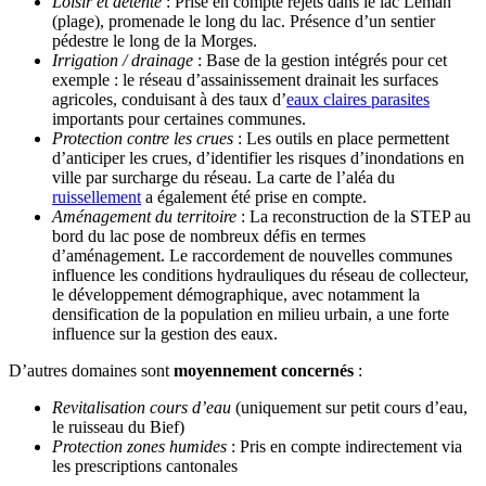
Loisir et détente
: Prise en compte rejets dans le lac Léman
(plage), promenade le long du lac. Présence d’un sentier
pédestre le long de la Morges.
Irrigation / drainage
: Base de la gestion intégrés pour cet
exemple : le réseau d’assainissement drainait les surfaces
agricoles, conduisant à des taux d’
eaux claires parasites
importants pour certaines communes.
Protection contre les crues
: Les outils en place permettent
d’anticiper les crues, d’identifier les risques d’inondations en
ville par surcharge du réseau. La carte de l’aléa du
ruissellement
a également été prise en compte.
Aménagement du territoire
: La reconstruction de la STEP au
bord du lac pose de nombreux défis en termes
d’aménagement. Le raccordement de nouvelles communes
influence les conditions hydrauliques du réseau de collecteur,
le développement démographique, avec notamment la
densification de la population en milieu urbain, a une forte
influence sur la gestion des eaux.
D’autres domaines sont
moyennement concernés
:
Revitalisation cours d’eau
(uniquement sur petit cours d’eau,
le ruisseau du Bief)
Protection zones humides
: Pris en compte indirectement via
les prescriptions cantonales