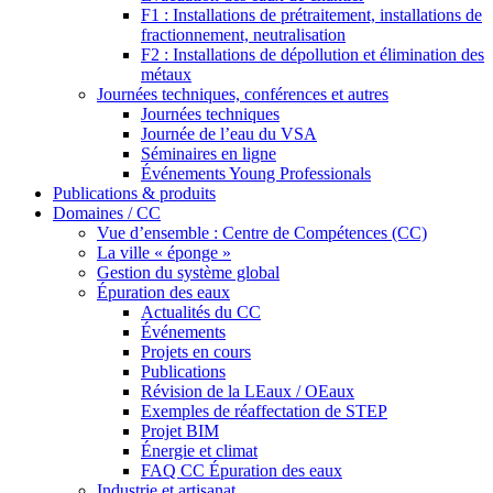
F1 : Installations de prétraitement, installations de
fractionnement, neutralisation
F2 : Installations de dépollution et élimination des
métaux
Journées techniques, conférences et autres
Journées techniques
Journée de l’eau du VSA
Séminaires en ligne
Événements Young Professionals
Publications & produits
Domaines / CC
Vue d’ensemble : Centre de Compétences (CC)
La ville « éponge »
Gestion du système global
Épuration des eaux
Actualités du CC
Événements
Projets en cours
Publications
Révision de la LEaux / OEaux
Exemples de réaffectation de STEP
Projet BIM
Énergie et climat
FAQ CC Épuration des eaux
Industrie et artisanat