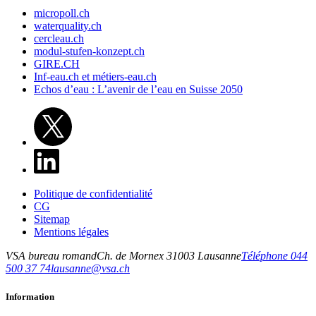
micropoll.ch
waterquality.ch
cercleau.ch
modul-stufen-konzept.ch
GIRE.CH
Inf-eau.ch et métiers-eau.ch
Echos d’eau : L’avenir de l’eau en Suisse 2050
Politique de confidentialité
CG
Sitemap
Mentions légales
VSA bureau romand
Ch. de Mornex 3
1003
Lausanne
Téléphone 044
500 37 74
lausanne@vsa.ch
Information