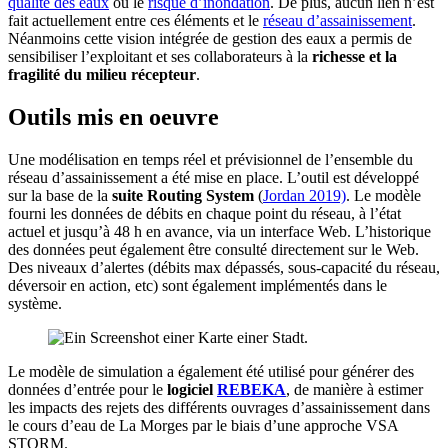
qualité des eaux
ou le
risque d’inondation
. De plus, aucun lien n’est
fait actuellement entre ces éléments et le
réseau d’assainissement
.
Néanmoins cette vision intégrée de gestion des eaux a permis de
sensibiliser l’exploitant et ses collaborateurs à la
richesse et la
fragilité du milieu récepteur
.
Outils mis en oeuvre
Une modélisation en temps réel et prévisionnel de l’ensemble du
réseau d’assainissement a été mise en place. L’outil est développé
sur la base de la
suite Routing System
(
Jordan 2019)
. Le modèle
fourni les données de débits en chaque point du réseau, à l’état
actuel et jusqu’à 48 h en avance, via un interface Web. L’historique
des données peut également être consulté directement sur le Web.
Des niveaux d’alertes (débits max dépassés, sous-capacité du réseau,
déversoir en action, etc) sont également implémentés dans le
système.
Le modèle de simulation a également été utilisé pour générer des
données d’entrée pour le
logiciel
REBEKA
, de manière à estimer
les impacts des rejets des différents ouvrages d’assainissement dans
le cours d’eau de La Morges par le biais d’une approche VSA
STORM.