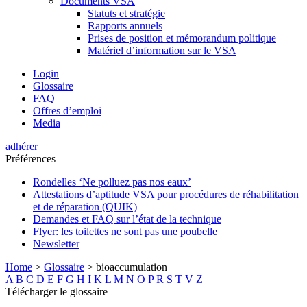
Documents VSA
Statuts et stratégie
Rapports annuels
Prises de position et mémorandum politique
Matériel d’information sur le VSA
Login
Glossaire
FAQ
Offres d’emploi
Media
adhérer
Préférences
Rondelles ‘Ne polluez pas nos eaux’
Attestations d’aptitude VSA pour procédures de réhabilitation
et de réparation (QUIK)
Demandes et FAQ sur l’état de la technique
Flyer: les toilettes ne sont pas une poubelle
Newsletter
Home
>
Glossaire
>
bioaccumulation
A
B
C
D
E
F
G
H
I
K
L
M
N
O
P
R
S
T
V
Z
Télécharger le glossaire