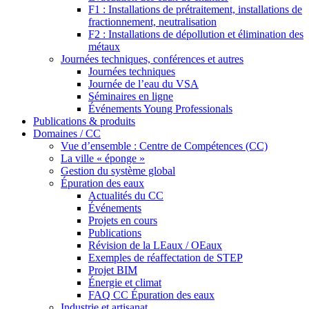
F1 : Installations de prétraitement, installations de
fractionnement, neutralisation
F2 : Installations de dépollution et élimination des
métaux
Journées techniques, conférences et autres
Journées techniques
Journée de l’eau du VSA
Séminaires en ligne
Événements Young Professionals
Publications & produits
Domaines / CC
Vue d’ensemble : Centre de Compétences (CC)
La ville « éponge »
Gestion du système global
Épuration des eaux
Actualités du CC
Événements
Projets en cours
Publications
Révision de la LEaux / OEaux
Exemples de réaffectation de STEP
Projet BIM
Énergie et climat
FAQ CC Épuration des eaux
Industrie et artisanat