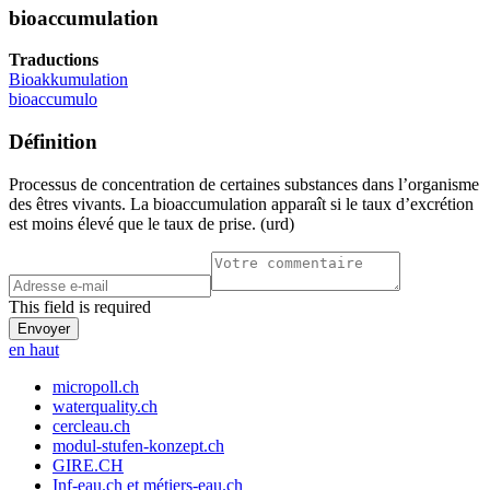
bioaccumulation
Traductions
Bioakkumulation
bioaccumulo
Définition
Processus de concentration de certaines substances dans l’organisme
des êtres vivants. La bioaccumulation apparaît si le taux d’excrétion
est moins élevé que le taux de prise. (urd)
This field is required
en haut
micropoll.ch
waterquality.ch
cercleau.ch
modul-stufen-konzept.ch
GIRE.CH
Inf-eau.ch et métiers-eau.ch