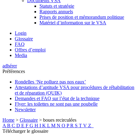
Documents VSA
Statuts et stratégie
Rapports annuels
Prises de position et mémorandum politique
Matériel d’information sur le VSA
Login
Glossaire
FAQ
Offres d’emploi
Media
adhérer
Préférences
Rondelles ‘Ne polluez pas nos eaux’
Attestations d’aptitude VSA pour procédures de réhabilitation
et de réparation (QUIK)
Demandes et FAQ sur l’état de la technique
Flyer: les toilettes ne sont pas une poubelle
Newsletter
Home
>
Glossaire
>
boues recirculées
A
B
C
D
E
F
G
H
I
K
L
M
N
O
P
R
S
T
V
Z
Télécharger le glossaire