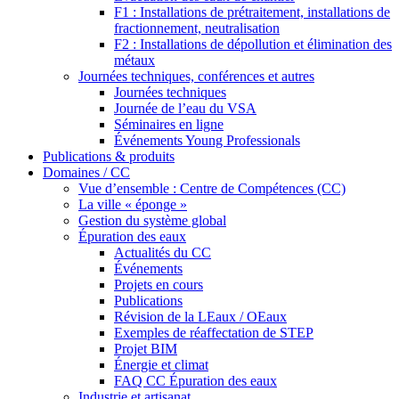
F1 : Installations de prétraitement, installations de
fractionnement, neutralisation
F2 : Installations de dépollution et élimination des
métaux
Journées techniques, conférences et autres
Journées techniques
Journée de l’eau du VSA
Séminaires en ligne
Événements Young Professionals
Publications & produits
Domaines / CC
Vue d’ensemble : Centre de Compétences (CC)
La ville « éponge »
Gestion du système global
Épuration des eaux
Actualités du CC
Événements
Projets en cours
Publications
Révision de la LEaux / OEaux
Exemples de réaffectation de STEP
Projet BIM
Énergie et climat
FAQ CC Épuration des eaux
Industrie et artisanat