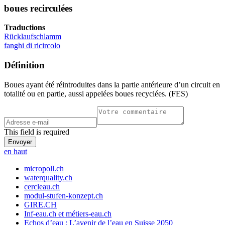
boues recirculées
Traductions
Rücklaufschlamm
fanghi di ricircolo
Définition
Boues ayant été réintroduites dans la partie antérieure d’un circuit en
totalité ou en partie, aussi appelées boues recyclées. (FES)
This field is required
en haut
micropoll.ch
waterquality.ch
cercleau.ch
modul-stufen-konzept.ch
GIRE.CH
Inf-eau.ch et métiers-eau.ch
Echos d’eau : L’avenir de l’eau en Suisse 2050