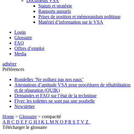
Documents VSA
Statuts et stratégie
Rapports annuels
Prises de position et mémorandum politique
Matériel d’information sur le VSA
Login
Glossaire
FAQ
Offres d’emploi
Media
adhérer
Préférences
Rondelles ‘Ne polluez pas nos eaux’
Attestations d’aptitude VSA pour procédures de réhabilitation
et de réparation (QUIK)
Demandes et FAQ sur l’état de la technique
Flyer: les toilettes ne sont pas une poubelle
Newsletter
Home
>
Glossaire
>
compacité
A
B
C
D
E
F
G
H
I
K
L
M
N
O
P
R
S
T
V
Z
Télécharger le glossaire