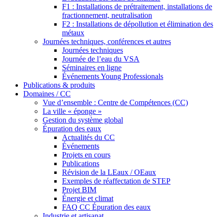
F1 : Installations de prétraitement, installations de
fractionnement, neutralisation
F2 : Installations de dépollution et élimination des
métaux
Journées techniques, conférences et autres
Journées techniques
Journée de l’eau du VSA
Séminaires en ligne
Événements Young Professionals
Publications & produits
Domaines / CC
Vue d’ensemble : Centre de Compétences (CC)
La ville « éponge »
Gestion du système global
Épuration des eaux
Actualités du CC
Événements
Projets en cours
Publications
Révision de la LEaux / OEaux
Exemples de réaffectation de STEP
Projet BIM
Énergie et climat
FAQ CC Épuration des eaux
Industrie et artisanat