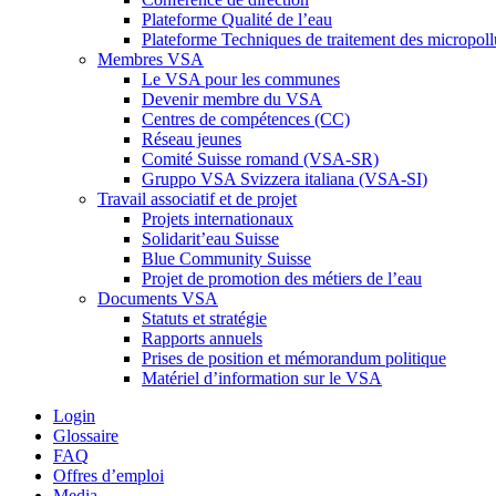
Plateforme Qualité de l’eau
Plateforme Techniques de traitement des micropoll
Membres VSA
Le VSA pour les communes
Devenir membre du VSA
Centres de compétences (CC)
Réseau jeunes
Comité Suisse romand (VSA-SR)
Gruppo VSA Svizzera italiana (VSA-SI)
Travail associatif et de projet
Projets internationaux
Solidarit’eau Suisse
Blue Community Suisse
Projet de promotion des métiers de l’eau
Documents VSA
Statuts et stratégie
Rapports annuels
Prises de position et mémorandum politique
Matériel d’information sur le VSA
Login
Glossaire
FAQ
Offres d’emploi
Media