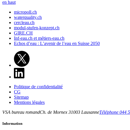
en haut
micropoll.ch
waterquality.ch
cercleau.ch
modul-stufen-konzept.ch
GIRE.CH
Inf-eau.ch et métiers-eau.ch
Echos d’eau : L’avenir de l’eau en Suisse 2050
Politique de confidentialité
CG
Sitemap
Mentions légales
VSA bureau romand
Ch. de Mornex 3
1003
Lausanne
Téléphone 044 5
Information