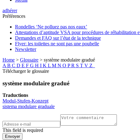
adhérer
Préférences
Rondelles ‘Ne polluez pas nos eaux’
Attestations d’aptitude VSA pour procédures de réhabilitation 
Demandes et FAQ sur l’état de la technique
Flyer: les toilettes ne sont pas une poubelle
Newsletter
Home
>
Glossaire
>
système modulaire gradué
A
B
C
D
E
F
G
H
I
K
L
M
N
O
P
R
S
T
V
Z
Télécharger le glossaire
système modulaire gradué
Traductions
Modul-Stufen-Konzept
sistema modulare graduale
This field is required