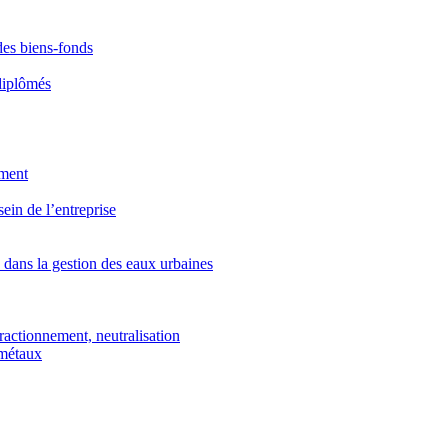
des biens-fonds
diplômés
ement
ein de l’entreprise
 dans la gestion des eaux urbaines
 fractionnement, neutralisation
 métaux