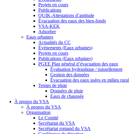
Projets en cours
Publications
QUIK-Attestations d’aptitude
Évacuation des eaux des bien-fonds
VSA-KEK
Adsorber
Eaux urbaines
Actualités du CC
Événements (Eaux urbaines)
Projets en cours
Publications (Eaux urbaines)
PGEE Plan général d’évacuation des eaux
Évaluation hydraulique / ruissellement
Gestion des données
Évacuation des eaux usées en milieu rural
Temps de pluie
Données de pluie
Eaux de chaussée
À propos du VSA
À propos du VSA
Organisation
Le Comité
Secrétariat du VSA
Secrétariat romand du VSA
Conférence de direction