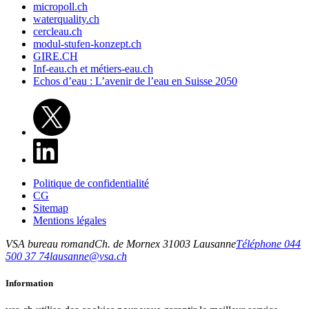
micropoll.ch
waterquality.ch
cercleau.ch
modul-stufen-konzept.ch
GIRE.CH
Inf-eau.ch et métiers-eau.ch
Echos d’eau : L’avenir de l’eau en Suisse 2050
Politique de confidentialité
CG
Sitemap
Mentions légales
VSA bureau romand
Ch. de Mornex 3
1003
Lausanne
Téléphone 044
500 37 74
lausanne@vsa.ch
Information