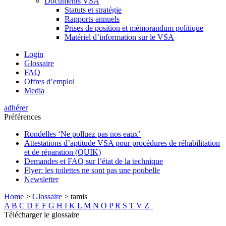
Documents VSA
Statuts et stratégie
Rapports annuels
Prises de position et mémorandum politique
Matériel d’information sur le VSA
Login
Glossaire
FAQ
Offres d’emploi
Media
adhérer
Préférences
Rondelles ‘Ne polluez pas nos eaux’
Attestations d’aptitude VSA pour procédures de réhabilitation
et de réparation (QUIK)
Demandes et FAQ sur l’état de la technique
Flyer: les toilettes ne sont pas une poubelle
Newsletter
Home
>
Glossaire
>
tamis
A
B
C
D
E
F
G
H
I
K
L
M
N
O
P
R
S
T
V
Z
Télécharger le glossaire