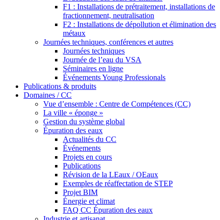
F1 : Installations de prétraitement, installations de
fractionnement, neutralisation
F2 : Installations de dépollution et élimination des
métaux
Journées techniques, conférences et autres
Journées techniques
Journée de l’eau du VSA
Séminaires en ligne
Événements Young Professionals
Publications & produits
Domaines / CC
Vue d’ensemble : Centre de Compétences (CC)
La ville « éponge »
Gestion du système global
Épuration des eaux
Actualités du CC
Événements
Projets en cours
Publications
Révision de la LEaux / OEaux
Exemples de réaffectation de STEP
Projet BIM
Énergie et climat
FAQ CC Épuration des eaux
Industrie et artisanat