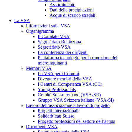
Assorbimento
Dati delle precipitazioni
Acque di scarico stradali
La VSA
Informazioni sulla VSA
Organigramma
Il Comitato VSA
Segretariato Bellinzona
Segretariato VSA
La conferenza dei dirigenti
Piattaforma tecnologie per la rimozione dei
microinquinanti
Membri VSA
La VSA per i Comuni
Diventare membri della VSA
I Centri di Competenza VSA (CC)
Young Professionals
Comité Suisse romand (VSA-SR)
Gruppo VSA Svizzera italiana (VSA-SI)
Lavoro dell’associazione e lavoro di progetto
Progetti internazionali
Solidarit’eau Suisse
Progetto professioni del settore dell’acqua
Documenti VSA
Statuti e strategia della VSA