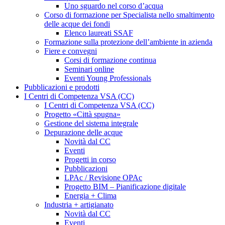
Uno sguardo nel corso d’acqua
Corso di formazione per Specialista nello smaltimento
delle acque dei fondi
Elenco laureati SSAF
Formazione sulla protezione dell’ambiente in azienda
Fiere e convegni
Corsi di formazione continua
Seminari online
Eventi Young Professionals
Pubblicazioni e prodotti
I Centri di Competenza VSA (CC)
I Centri di Competenza VSA (CC)
Progetto «Città spugna»
Gestione del sistema integrale
Depurazione delle acque
Novità dal CC
Eventi
Progetti in corso
Pubblicazioni
LPAc / Revisione OPAc
Progetto BIM – Pianificazione digitale
Energia + Clima
Industria + artigianato
Novità dal CC
Eventi