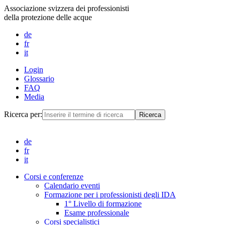
Associazione svizzera dei professionisti
della protezione delle acque
de
fr
it
Login
Glossario
FAQ
Media
Ricerca per:
de
fr
it
Corsi e conferenze
Calendario eventi
Formazione per i professionisti degli IDA
1° Livello di formazione
Esame professionale
Corsi specialistici