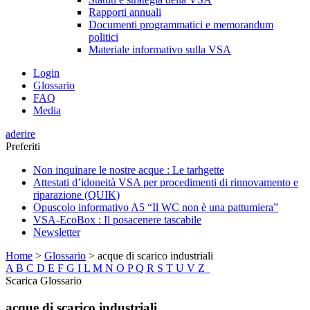
Rapporti annuali
Documenti programmatici e memorandum
politici
Materiale informativo sulla VSA
Login
Glossario
FAQ
Media
aderire
Preferiti
Non inquinare le nostre acque : Le tarhgette
Attestati d’idoneità VSA per procedimenti di rinnovamento e
riparazione (QUIK)
Opuscolo informativo A5 “Il WC non è una pattumiera”
VSA-EcoBox : Il posacenere tascabile
Newsletter
Home
>
Glossario
>
acque di scarico industriali
A
B
C
D
E
F
G
I
L
M
N
O
P
Q
R
S
T
U
V
Z
Scarica Glossario
acque di scarico industriali