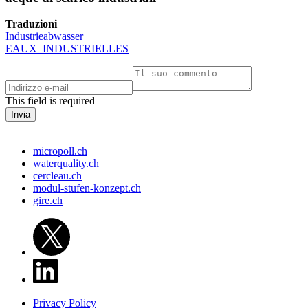
Traduzioni
Industrieabwasser
EAUX_INDUSTRIELLES
This field is required
micropoll.ch
waterquality.ch
cercleau.ch
modul-stufen-konzept.ch
gire.ch
Privacy Policy