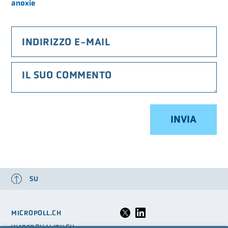
anoxie
LA VSA
LOGIN
GLOSSARIO
FAQ
MEDIA
SU
MICROPOLL.CH
WATERQUALITY.CH