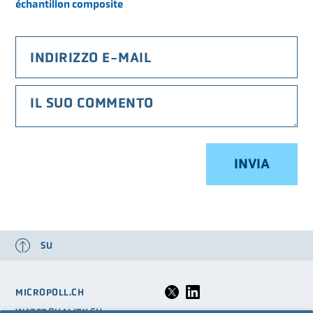
échantillon composite
LA VSA
LOGIN
GLOSSARIO
FAQ
MEDIA
SU
MICROPOLL.CH
WATERQUALITY.CH