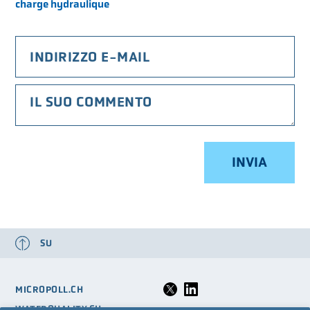
charge hydraulique
LA VSA
LOGIN
GLOSSARIO
FAQ
MEDIA
SU
MICROPOLL.CH
WATERQUALITY.CH