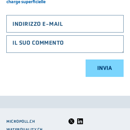
charge superficielle
LA VSA
LOGIN
GLOSSARIO
FAQ
MEDIA
MICROPOLL.CH
WATERQUALITY.CH