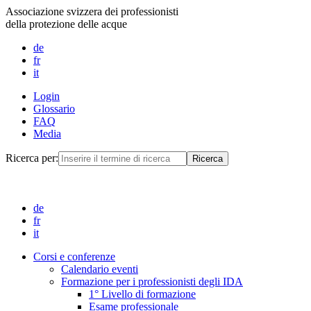
Associazione svizzera dei professionisti
della protezione delle acque
de
fr
it
Login
Glossario
FAQ
Media
Ricerca per:
de
fr
it
Corsi e conferenze
Calendario eventi
Formazione per i professionisti degli IDA
1° Livello di formazione
Esame professionale