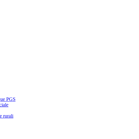
cque PGS
ciale
 rurali