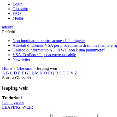
Login
Glossario
FAQ
Media
aderire
Preferiti
Non inquinare le nostre acque : Le tarhgette
Attestati d’idoneità VSA per procedimenti di rinnovamento e 
Opuscolo informativo A5 “Il WC non è una pattumiera”
VSA-EcoBox : Il posacenere tascabile
Newsletter
Home
>
Glossario
>
leaping weir
A
B
C
D
E
F
G
I
L
M
N
O
P
Q
R
S
T
U
V
Z
Scarica Glossario
leaping weir
Traduzioni
Leapingwehr
LEAPING_WEIR