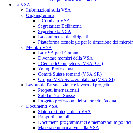
La VSA
Informazioni sulla VSA
Organigramma
Il Comitato VSA
Segretariato Bellinzona
Segretariato VSA
La conferenza dei dirigenti
Piattaforma tecnologie per la rimozione dei microi
Membri VSA
La VSA per i Comuni
Diventare membri della VSA
I Centri di Competenza VSA (CC)
Young Professionals
Comité Suisse romand (VSA-SR)
Gruppo VSA Svizzera italiana (VSA-SI)
Lavoro dell’associazione e lavoro di progetto
Progetti internazionali
Solidarit’eau Suisse
Progetto professioni del settore dell’acqua
Documenti VSA
Statuti e strategia della VSA
Rapporti annuali
Documenti programmatici e memorandum politici
Materiale informativo sulla VSA