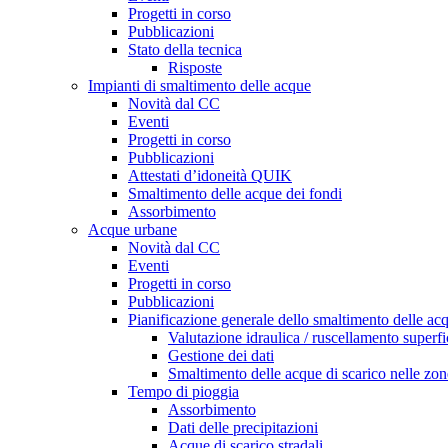
Progetti in corso
Pubblicazioni
Stato della tecnica
Risposte
Impianti di smaltimento delle acque
Novità dal CC
Eventi
Progetti in corso
Pubblicazioni
Attestati d’idoneità QUIK
Smaltimento delle acque dei fondi
Assorbimento
Acque urbane
Novità dal CC
Eventi
Progetti in corso
Pubblicazioni
Pianificazione generale dello smaltimento delle a
Valutazione idraulica / ruscellamento superfi
Gestione dei dati
Smaltimento delle acque di scarico nelle zone
Tempo di pioggia
Assorbimento
Dati delle precipitazioni
Acque di scarico stradali