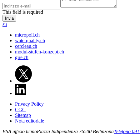
This field is required
su
micropoll.ch
waterquality.ch
cercleau.ch
modul-stufen-konzept.ch
gire.ch
Privacy Policy
CGC
Sitemap
Nota editoriale
VSA ufficio ticino
Piazza Indipendenza 7
6500
Bellinzona
Telefono 091