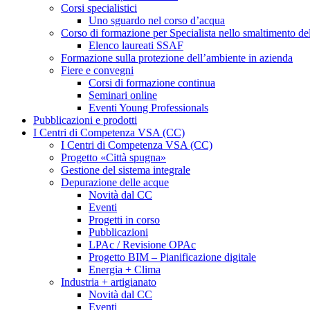
Corsi specialistici
Uno sguardo nel corso d’acqua
Corso di formazione per Specialista nello smaltimento de
Elenco laureati SSAF
Formazione sulla protezione dell’ambiente in azienda
Fiere e convegni
Corsi di formazione continua
Seminari online
Eventi Young Professionals
Pubblicazioni e prodotti
I Centri di Competenza VSA (CC)
I Centri di Competenza VSA (CC)
Progetto «Città spugna»
Gestione del sistema integrale
Depurazione delle acque
Novità dal CC
Eventi
Progetti in corso
Pubblicazioni
LPAc / Revisione OPAc
Progetto BIM – Pianificazione digitale
Energia + Clima
Industria + artigianato
Novità dal CC
Eventi