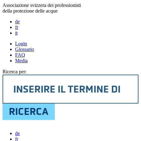
Associazione svizzera dei professionisti
della protezione delle acque
de
fr
it
Login
Glossario
FAQ
Media
Ricerca per:
de
fr