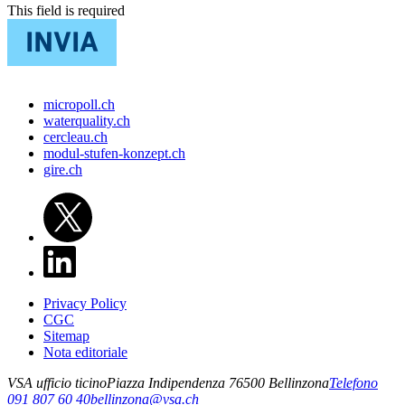
This field is required
micropoll.ch
waterquality.ch
cercleau.ch
modul-stufen-konzept.ch
gire.ch
Privacy Policy
CGC
Sitemap
Nota editoriale
VSA ufficio ticino
Piazza Indipendenza 7
6500
Bellinzona
Telefono
091 807 60 40
bellinzona@vsa.ch