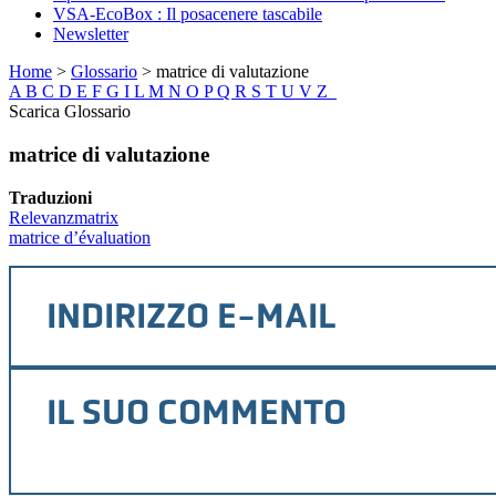
VSA-EcoBox : Il posacenere tascabile
Newsletter
Home
>
Glossario
>
matrice di valutazione
A
B
C
D
E
F
G
I
L
M
N
O
P
Q
R
S
T
U
V
Z
Scarica Glossario
matrice di valutazione
Traduzioni
Relevanzmatrix
matrice d’évaluation