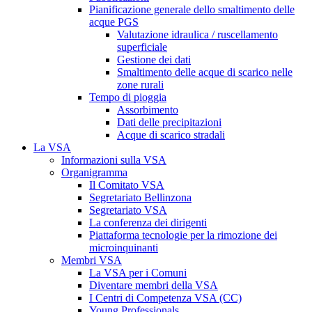
Pianificazione generale dello smaltimento delle
acque PGS
Valutazione idraulica / ruscellamento
superficiale
Gestione dei dati
Smaltimento delle acque di scarico nelle
zone rurali
Tempo di pioggia
Assorbimento
Dati delle precipitazioni
Acque di scarico stradali
La VSA
Informazioni sulla VSA
Organigramma
Il Comitato VSA
Segretariato Bellinzona
Segretariato VSA
La conferenza dei dirigenti
Piattaforma tecnologie per la rimozione dei
microinquinanti
Membri VSA
La VSA per i Comuni
Diventare membri della VSA
I Centri di Competenza VSA (CC)
Young Professionals