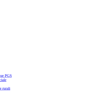
cque PGS
ciale
 rurali