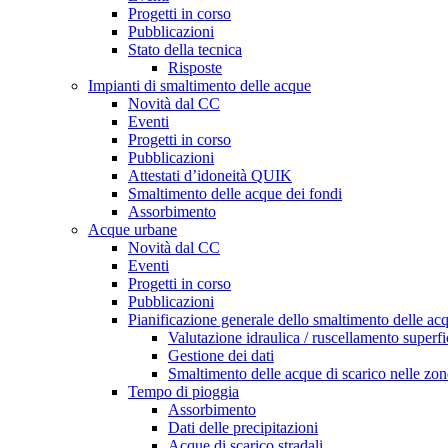
Progetti in corso
Pubblicazioni
Stato della tecnica
Risposte
Impianti di smaltimento delle acque
Novità dal CC
Eventi
Progetti in corso
Pubblicazioni
Attestati d’idoneità QUIK
Smaltimento delle acque dei fondi
Assorbimento
Acque urbane
Novità dal CC
Eventi
Progetti in corso
Pubblicazioni
Pianificazione generale dello smaltimento delle a
Valutazione idraulica / ruscellamento superfi
Gestione dei dati
Smaltimento delle acque di scarico nelle zone
Tempo di pioggia
Assorbimento
Dati delle precipitazioni
Acque di scarico stradali