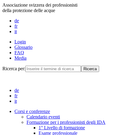
Associazione svizzera dei professionisti
della protezione delle acque
de
fr
it
Login
Glossario
FAQ
Media
Ricerca per:
de
fr
it
Corsi e conferenze
Calendario eventi
Formazione per i professionisti degli IDA
1° Livello di formazione
Esame professionale