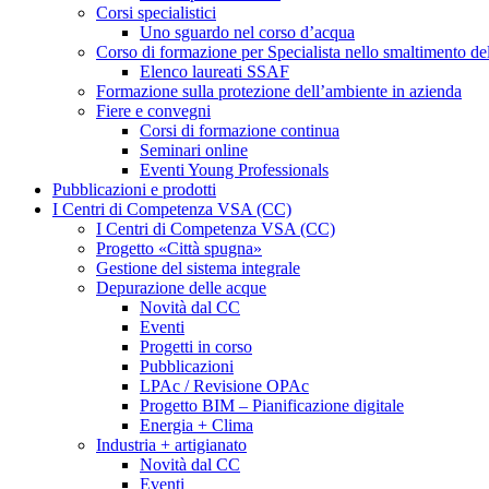
Corsi specialistici
Uno sguardo nel corso d’acqua
Corso di formazione per Specialista nello smaltimento de
Elenco laureati SSAF
Formazione sulla protezione dell’ambiente in azienda
Fiere e convegni
Corsi di formazione continua
Seminari online
Eventi Young Professionals
Pubblicazioni e prodotti
I Centri di Competenza VSA (CC)
I Centri di Competenza VSA (CC)
Progetto «Città spugna»
Gestione del sistema integrale
Depurazione delle acque
Novità dal CC
Eventi
Progetti in corso
Pubblicazioni
LPAc / Revisione OPAc
Progetto BIM – Pianificazione digitale
Energia + Clima
Industria + artigianato
Novità dal CC
Eventi