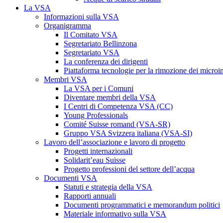
La VSA
Informazioni sulla VSA
Organigramma
Il Comitato VSA
Segretariato Bellinzona
Segretariato VSA
La conferenza dei dirigenti
Piattaforma tecnologie per la rimozione dei microi
Membri VSA
La VSA per i Comuni
Diventare membri della VSA
I Centri di Competenza VSA (CC)
Young Professionals
Comité Suisse romand (VSA-SR)
Gruppo VSA Svizzera italiana (VSA-SI)
Lavoro dell’associazione e lavoro di progetto
Progetti internazionali
Solidarit’eau Suisse
Progetto professioni del settore dell’acqua
Documenti VSA
Statuti e strategia della VSA
Rapporti annuali
Documenti programmatici e memorandum politici
Materiale informativo sulla VSA