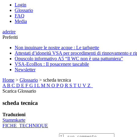
Login
Glossario
FAQ
Media
aderire
Preferiti
Non inquinare le nostre acque : Le tarhgette
Attestati d’idoneità VSA per procedimenti di rinnovamento e 
Opuscolo informativo A5 “Il WC non è una pattumiera”
VSA-EcoBox : Il posacenere tascabile
Newsletter
Home
>
Glossario
>
scheda tecnica
A
B
C
D
E
F
G
I
L
M
N
O
P
Q
R
S
T
U
V
Z
Scarica Glossario
scheda tecnica
Traduzioni
Stammkarte
FICHE_TECHNIQUE