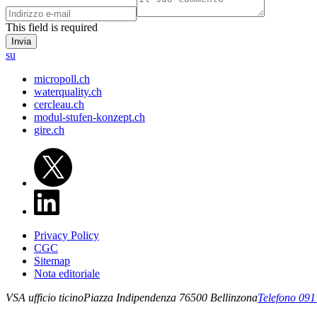
This field is required
su
micropoll.ch
waterquality.ch
cercleau.ch
modul-stufen-konzept.ch
gire.ch
Privacy Policy
CGC
Sitemap
Nota editoriale
VSA ufficio ticino
Piazza Indipendenza 7
6500
Bellinzona
Telefono 091