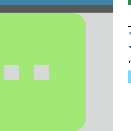
M
N
g