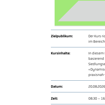
Zielpublikum:
Der Kurs r
im Bereich
Kursinhalte:
In diesem
basierend 
Siedlungs
«Dynamisc
praxisnah 
Datum:
20.08.202
Zeit:
08.30 – 16