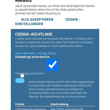
HINWEIS
vsa.ch verwendet Cookies, um Ihnen den bestmöglichen Service
zu gewährleisten. Wenn Sie auf der Seite weitersurfen,
stimmen Sie der Cookie-Nutzung zu.
ALLE AKZEPTIEREN
COOKIE-
EINSTELLUNGEN
COOKIE-RICHTLINIE
I cookie sono utilizzati per la guida dell'utente e l'analisi web e
aiutano a migliorare questo sito web.
Continuando a utilizzare
questo sito web, accettate la nostra politica dei cookie.
Nota editoriale
Privacy Policy
Unbedingt erforderlich
Unbedingt erforderlich
Notwendige Cookies sind für das ordnungsgemässe
Funktionieren der Website unbedingt erforderlich.
Diese Cookies gewährleisten grundlegende
Funktionalitäten und Sicherheitsmerkmale der
Website. Die Datenerhebung ist anonymisiert.
Cookie
Beschreibung
cookielawinfo-checkbox-
Das Cookie wird durch die