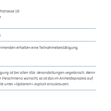
hstrasse 10
n
6
nehmenden erhalten eine Teilnahmebestätigung.
egung ist bei allen VSA-Veranstaltungen vegetarisch. Wenn
 Fleischmenü wünscht, so ist das im Anmeldeprozess auf
te unter «Optionen» explizit anzukreuzen.