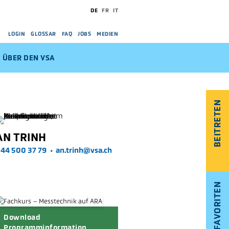
DE
FR
IT
LOGIN
GLOSSAR
FAQ
JOBS
MEDIEN
ÜBER DEN VSA
BEITRETEN
AN TRINH
44 500 37 79
•
an.trinh@vsa.ch
FAVORITEN
Download
Programminformation