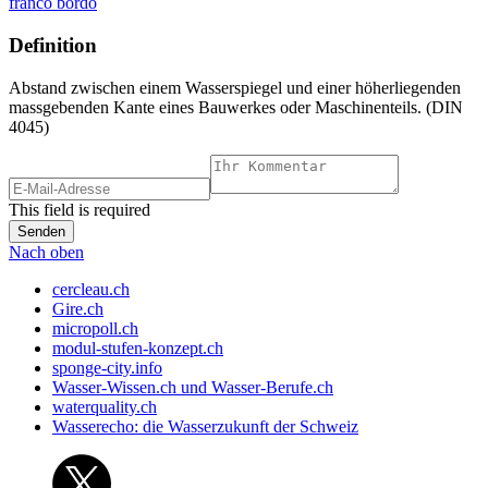
franco bordo
Definition
Abstand zwischen einem Wasserspiegel und einer höherliegenden
massgebenden Kante eines Bauwerkes oder Maschinenteils. (DIN
4045)
This field is required
Nach oben
cercleau.ch
Gire.ch
micropoll.ch
modul-stufen-konzept.ch
sponge-city.info
Wasser-Wissen.ch und Wasser-Berufe.ch
waterquality.ch
Wasserecho: die Wasserzukunft der Schweiz