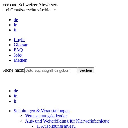
Verband Schweizer Abwasser-
und Gewässerschutzfachleute
de
fr
it
Login
Glossar
FAQ
Jobs
Medien
Suche nach:
de
fr
it
Schulungen & Veranstaltungen
Veranstaltungskalender
Aus- und Weiterbildung für Klärwerkfachleute
1. Ausbildungsniveau