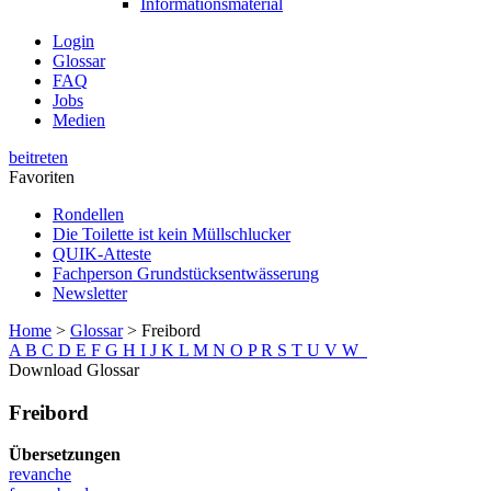
Informationsmaterial
Login
Glossar
FAQ
Jobs
Medien
beitreten
Favoriten
Rondellen
Die Toilette ist kein Müllschlucker
QUIK-Atteste
Fachperson Grundstücksentwässerung
Newsletter
Home
>
Glossar
>
Freibord
A
B
C
D
E
F
G
H
I
J
K
L
M
N
O
P
R
S
T
U
V
W
Download Glossar
Freibord
Übersetzungen
revanche