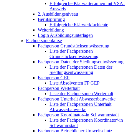
Erfolgreiche Klärwärter:innen mit VSA-
Ausweis
2. Ausbildungsniveau
Berufsprüfung
Erfolgreiche Klärwerkfachleute
Weiterbildung
Login Ausbildungsunterlagen
Fachpersonenkurse
Fachperson Grundstücksentwässerung
Liste der Fachpersonen
Grundstücksentwässerung
Fachperson Daten der Siedlungsentwässerung
Liste der Fachpersonen Daten der
Siedlungsentwässerung
Fachperson GEP
Liste Absolventen FP GEP
Fachperson Werterhalt
Liste der Fachpersonen Werterhalt
Fachperson Unterhalt Abwasserbauwerke
Liste der Fachpersonen Unterhalt
Abwasserbauwerke
Fachperson Koordinator/-in Schwammstadt
Liste der Fachpersonen Koordinator/-in
Schwammstadt
Fachperson Betrieblicher Umweltschutz