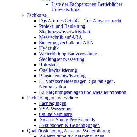
Liste der Fachpersonen Betrieblicher
Umweltschutz
Fachkurse
Das Abc des GSchG – Teil Abwasserrecht
Projekt- und Bauleitung
Siedlungswasserwirtschaft
Messtechnik auf ARA
Steuerungstechnik auf ARA
Hydraulik
Weiterbildung Bauverwaltung –
Siedlungsentwässerung
Rohrstatik
Quellrevitalisierung
Baustellenentwässerung
F1 Vorabscheideanlagen, Spaltanlagen,
Neutralisation
F2 Entgiftungsanlagen und Metallelimination
Fachtagungen und weitere
Fachtagungen
VSA-Wassertage
Online-Seminare
Anlässe Young Professionals
Exkursionen & Besichtigungen
Qualitätssicherung Aus- und Weiterbildung
Weiterbildung für Referent/-innen