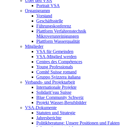
Über den VSA
Portrait VSA
Organigramm
Vorstand
Geschäftsstelle
Führungskonferenz
Plattform Verfahrenstechnik
Mikroverunreinigungen
Plattform Wasserqualität
Mitglieder
VSA für Gemeinden
VSA-Mitglied werden
Centres des Compétences
Young Professionals
Comité Suisse romand
Gruppo Svizzera italiana
Verbands- und Projektarbeit
Internationale Projekte
Solidarit’eau Suisse
Blue Community Schweiz
Projekt Wasser-Berufsbilder
VSA-Dokumente
Statuten und Strategie
Jahresberichte
Politikberatung: Unsere Positionen und Fakten