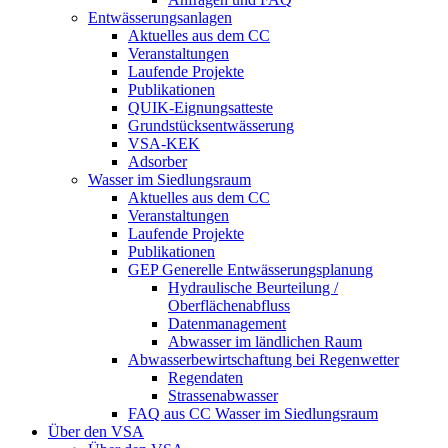
Entwässerungsanlagen
Aktuelles aus dem CC
Veranstaltungen
Laufende Projekte
Publikationen
QUIK-Eignungsatteste
Grundstücksentwässerung
VSA-KEK
Adsorber
Wasser im Siedlungsraum
Aktuelles aus dem CC
Veranstaltungen
Laufende Projekte
Publikationen
GEP Generelle Entwässerungsplanung
Hydraulische Beurteilung /
Oberflächenabfluss
Datenmanagement
Abwasser im ländlichen Raum
Abwasserbewirtschaftung bei Regenwetter
Regendaten
Strassenabwasser
FAQ aus CC Wasser im Siedlungsraum
Über den VSA