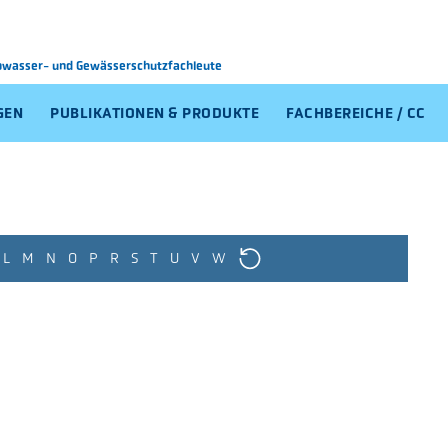
Abwasser-
und Gewässerschutzfachleute
GEN
PUBLIKATIONEN & PRODUKTE
FACHBEREICHE / CC
L
M
N
O
P
R
S
T
U
V
W