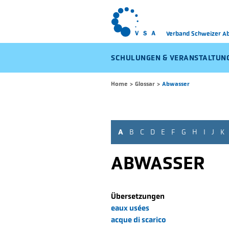
Verband Schweizer 
SCHULUNGEN & VERANSTALTUN
Home
>
Glossar
>
Abwasser
A
B
C
D
E
F
G
H
I
J
K
ABWASSER
Übersetzungen
eaux usées
acque di scarico