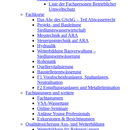
Liste der Fachpersonen Betrieblicher
Umweltschutz
Fachkurse
Das Abc des GSchG – Teil Abwasserrecht
Projekt- und Bauleitung
Siedlungswasserwirtschaft
Messtechnik auf ARA
Steuerungstechnik auf ARA
Hydraulik
Weiterbildung Bauverwaltung –
Siedlungsentwässerung
Rohrstatik
Quellrevitalisierung
Baustellenentwässerung
F1 Vorabscheideanlagen, Spaltanlagen,
Neutralisation
F2 Entgiftungsanlagen und Metallelimination
Fachtagungen und weitere
Fachtagungen
VSA-Wassertage
Online-Seminare
Anlässe Young Professionals
Exkursionen & Besichtigungen
Qualitätssicherung Aus- und Weiterbildung
Weiterbildung für Referent/-innen