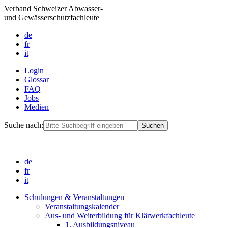
Verband Schweizer Abwasser-
und Gewässerschutzfachleute
de
fr
it
Login
Glossar
FAQ
Jobs
Medien
Suche nach:
de
fr
it
Schulungen & Veranstaltungen
Veranstaltungskalender
Aus- und Weiterbildung für Klärwerkfachleute
1. Ausbildungsniveau