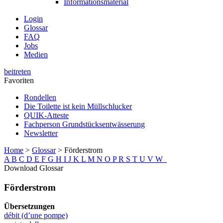
Informationsmaterial
Login
Glossar
FAQ
Jobs
Medien
beitreten
Favoriten
Rondellen
Die Toilette ist kein Müllschlucker
QUIK-Atteste
Fachperson Grundstücksentwässerung
Newsletter
Home
>
Glossar
>
Förderstrom
A
B
C
D
E
F
G
H
I
J
K
L
M
N
O
P
R
S
T
U
V
W
Download Glossar
Förderstrom
Übersetzungen
débit (d’une pompe)