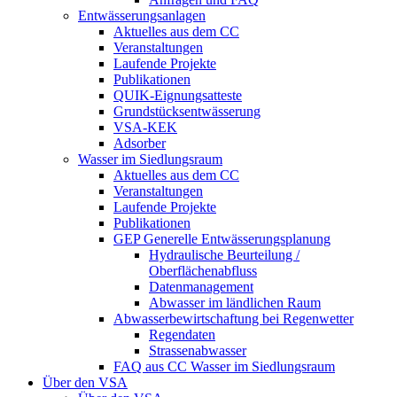
Entwässerungsanlagen
Aktuelles aus dem CC
Veranstaltungen
Laufende Projekte
Publikationen
QUIK-Eignungsatteste
Grundstücksentwässerung
VSA-KEK
Adsorber
Wasser im Siedlungsraum
Aktuelles aus dem CC
Veranstaltungen
Laufende Projekte
Publikationen
GEP Generelle Entwässerungsplanung
Hydraulische Beurteilung /
Oberflächenabfluss
Datenmanagement
Abwasser im ländlichen Raum
Abwasserbewirtschaftung bei Regenwetter
Regendaten
Strassenabwasser
FAQ aus CC Wasser im Siedlungsraum
Über den VSA