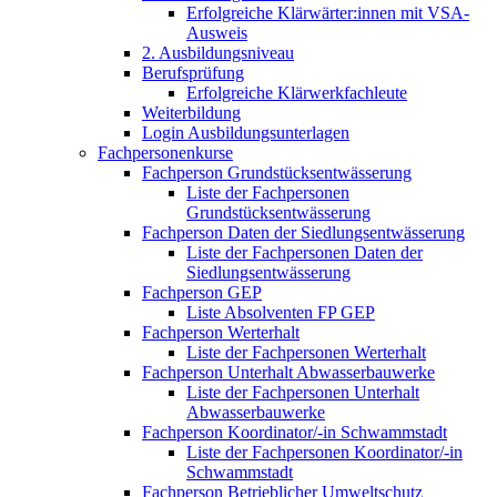
Erfolgreiche Klärwärter:innen mit VSA-
Ausweis
2. Ausbildungsniveau
Berufsprüfung
Erfolgreiche Klärwerkfachleute
Weiterbildung
Login Ausbildungsunterlagen
Fachpersonenkurse
Fachperson Grundstücksentwässerung
Liste der Fachpersonen
Grundstücksentwässerung
Fachperson Daten der Siedlungsentwässerung
Liste der Fachpersonen Daten der
Siedlungsentwässerung
Fachperson GEP
Liste Absolventen FP GEP
Fachperson Werterhalt
Liste der Fachpersonen Werterhalt
Fachperson Unterhalt Abwasserbauwerke
Liste der Fachpersonen Unterhalt
Abwasserbauwerke
Fachperson Koordinator/-in Schwammstadt
Liste der Fachpersonen Koordinator/-in
Schwammstadt
Fachperson Betrieblicher Umweltschutz