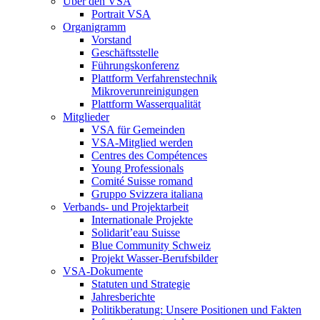
Über den VSA
Portrait VSA
Organigramm
Vorstand
Geschäftsstelle
Führungskonferenz
Plattform Verfahrenstechnik
Mikroverunreinigungen
Plattform Wasserqualität
Mitglieder
VSA für Gemeinden
VSA-Mitglied werden
Centres des Compétences
Young Professionals
Comité Suisse romand
Gruppo Svizzera italiana
Verbands- und Projektarbeit
Internationale Projekte
Solidarit’eau Suisse
Blue Community Schweiz
Projekt Wasser-Berufsbilder
VSA-Dokumente
Statuten und Strategie
Jahresberichte
Politikberatung: Unsere Positionen und Fakten