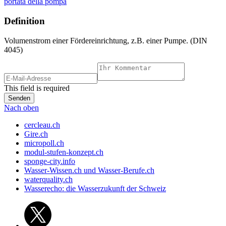
portata della pompa
Definition
Volumenstrom einer Fördereinrichtung, z.B. einer Pumpe. (DIN
4045)
This field is required
Nach oben
cercleau.ch
Gire.ch
micropoll.ch
modul-stufen-konzept.ch
sponge-city.info
Wasser-Wissen.ch und Wasser-Berufe.ch
waterquality.ch
Wasserecho: die Wasserzukunft der Schweiz