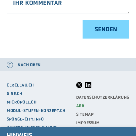
NACH OBEN
CERCLEAU.CH
GIRE.CH
DATENSCHUTZERKLÄRUNG
MICROPOLL.CH
AGB
MODUL-STUFEN-KONZEPT.CH
SITEMAP
SPONGE-CITY.INFO
IMPRESSUM
WASSER-WISSEN.CH UND
WASSER-BERUFE.CH
HINWEIS