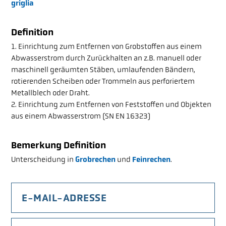
griglia
ÜBER DEN VSA
Definition
1. Einrichtung zum Entfernen von Grobstoffen aus einem
Abwasserstrom durch Zurückhalten an z.B. manuell oder
LOGIN
maschinell geräumten Stäben, umlaufenden Bändern,
rotierenden Scheiben oder Trommeln aus perforiertem
GLOSSAR
Metallblech oder Draht.
FAQ
2. Einrichtung zum Entfernen von Feststoffen und Objekten
aus einem Abwasserstrom (SN EN 16323)
JOBS
MEDIEN
Bemerkung Definition
Unterscheidung in
Grobrechen
und
Feinrechen
.