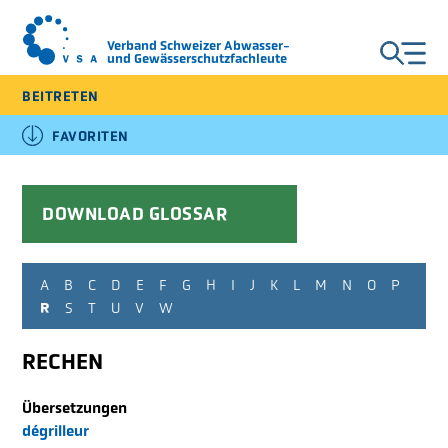
Verband Schweizer Abwasser-
und Gewässerschutzfachleute
BEITRETEN
DE
FR
IT
FAVORITEN
SCHULUNGEN &
DOWNLOAD GLOSSAR
VERANSTALTUNGEN
A
B
C
D
E
F
G
H
I
J
K
L
M
N
O
P
PUBLIKATIONEN &
R
S
T
U
V
W
PRODUKTE
RECHEN
FACHBEREICHE / CC
Übersetzungen
dégrilleur