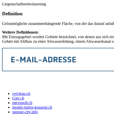
Liegenschaftsentwässerung
Definition
Grösstmögliche zusammenhängende Fläche, von der das darauf anfalle
Weitere Definitionen:
Mit Einzugsgebiet werden Gebiete bezeichnet, von denen aus sich e
Gebiet mit Abfluss zu einer Abwasserleitung, einem Abwasserkanal
cercleau.ch
Gire.ch
micropoll.ch
modul-stufen-konzept.ch
sponge-city.info