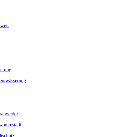
sweis
serung
sentwässerung
rbauwerke
chwammstadt
ltschutz