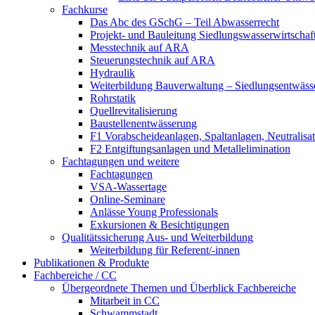
Fachkurse
Das Abc des GSchG – Teil Abwasserrecht
Projekt- und Bauleitung Siedlungswasserwirtschaf
Messtechnik auf ARA
Steuerungstechnik auf ARA
Hydraulik
Weiterbildung Bauverwaltung – Siedlungsentwäss
Rohrstatik
Quellrevitalisierung
Baustellenentwässerung
F1 Vorabscheideanlagen, Spaltanlagen, Neutralisa
F2 Entgiftungsanlagen und Metallelimination
Fachtagungen und weitere
Fachtagungen
VSA-Wassertage
Online-Seminare
Anlässe Young Professionals
Exkursionen & Besichtigungen
Qualitätssicherung Aus- und Weiterbildung
Weiterbildung für Referent/-innen
Publikationen & Produkte
Fachbereiche / CC
Übergeordnete Themen und Überblick Fachbereiche
Mitarbeit in CC
Schwammstadt