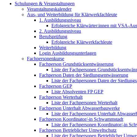
Schulungen & Veranstaltungen
Veranstaltungskalender
Aus- und Weiterbildung für Klärwerkfachleute
1. Ausbildungsniveau
Erfolgreiche Klärwärter:innen mit VSA-Au
2. Ausbildungsniveau
Berufsprüfung
Erfolgreiche Klärwerkfachleute
Weiterbildung
Login Ausbildungsunterlagen
Fachpersonenkurse
Fachperson Grundstücksentwässerung
Liste der Fachpersonen Grundstücksentwäs
Fachperson Daten der Siedlungsentwässerung
Liste der Fachpersonen Daten der Siedlung
Fachperson GEP
Liste Absolventen FP GEP
Fachperson Werterhalt
Liste der Fachpersonen Werterhalt
Fachperson Unterhalt Abwasserbauwerke
Liste der Fachpersonen Unterhalt Abwasse
Fachperson Koordinator/-in Schwammstadt
Liste der Fachpersonen Koordinator/-in S
Fachperson Betrieblicher Umweltschutz
Liste der Fachpersonen Betrieblicher Umwe