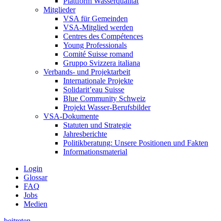
Plattform Wasserqualität
Mitglieder
VSA für Gemeinden
VSA-Mitglied werden
Centres des Compétences
Young Professionals
Comité Suisse romand
Gruppo Svizzera italiana
Verbands- und Projektarbeit
Internationale Projekte
Solidarit’eau Suisse
Blue Community Schweiz
Projekt Wasser-Berufsbilder
VSA-Dokumente
Statuten und Strategie
Jahresberichte
Politikberatung: Unsere Positionen und Fakten
Informationsmaterial
Login
Glossar
FAQ
Jobs
Medien
beitreten