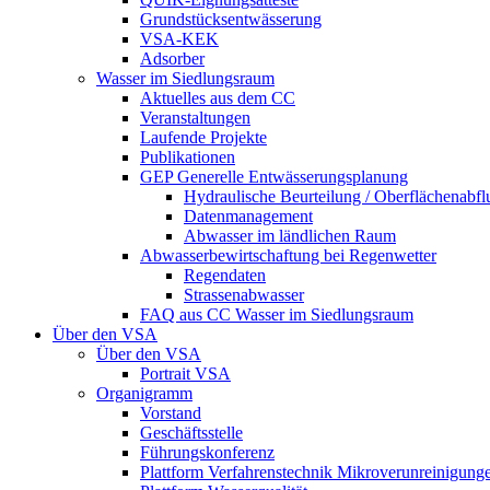
Grundstücksentwässerung
VSA-KEK
Adsorber
Wasser im Siedlungsraum
Aktuelles aus dem CC
Veranstaltungen
Laufende Projekte
Publikationen
GEP Generelle Entwässerungsplanung
Hydraulische Beurteilung / Oberflächenabfl
Datenmanagement
Abwasser im ländlichen Raum
Abwasserbewirtschaftung bei Regenwetter
Regendaten
Strassenabwasser
FAQ aus CC Wasser im Siedlungsraum
Über den VSA
Über den VSA
Portrait VSA
Organigramm
Vorstand
Geschäftsstelle
Führungskonferenz
Plattform Verfahrenstechnik Mikroverunreinigung