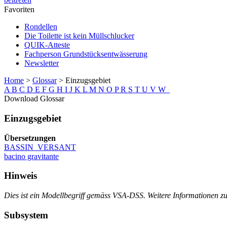
Favoriten
Rondellen
Die Toilette ist kein Müllschlucker
QUIK-Atteste
Fachperson Grundstücksentwässerung
Newsletter
Home
>
Glossar
>
Einzugsgebiet
A
B
C
D
E
F
G
H
I
J
K
L
M
N
O
P
R
S
T
U
V
W
Download Glossar
Einzugsgebiet
Übersetzungen
BASSIN_VERSANT
bacino gravitante
Hinweis
Dies ist ein Modellbegriff gemäss VSA-DSS. Weitere Informationen
Subsystem