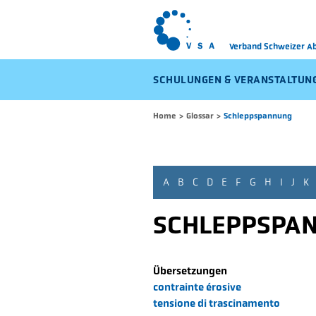
Verband Schweizer 
SCHULUNGEN & VERANSTALTUN
Home
>
Glossar
>
Schleppspannung
A
B
C
D
E
F
G
H
I
J
K
SCHLEPPSPA
Übersetzungen
contrainte érosive
tensione di trascinamento