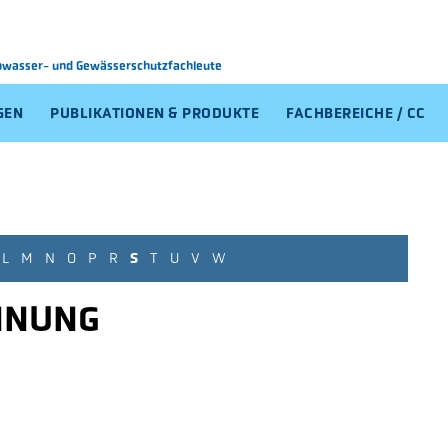
Abwasser-
und Gewässerschutzfachleute
GEN
PUBLIKATIONEN & PRODUKTE
FACHBEREICHE / CC
L
M
N
O
P
R
S
T
U
V
W
NNUNG