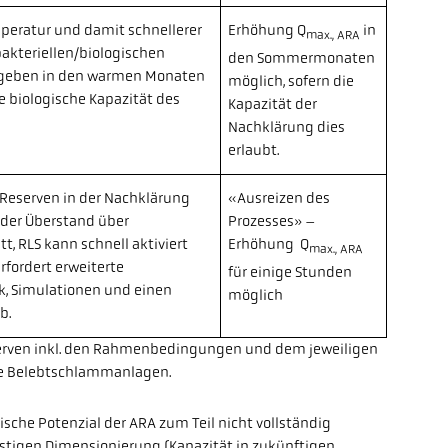
peratur und damit schnellerer
Erhöhung Q
in
max., ARA
bakteriellen/biologischen
den Sommermonaten
rgeben in den warmen Monaten
möglich, sofern die
e biologische Kapazität des
Kapazität der
Nachklärung dies
erlaubt.
 Reserven in der Nachklärung
«Ausreizen des
nder Überstand über
Prozesses» –
, RLS kann schnell aktiviert
Erhöhung Q
max., ARA
rfordert erweiterte
für einige Stunden
k, Simulationen und einen
möglich
b.
erven inkl. den Rahmenbedingungen und dem jeweiligen
le Belebtschlammanlagen.
ische Potenzial der ARA zum Teil nicht vollständig
stigen Dimensionierung (Kapazität in zukünftigen