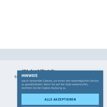
VSA-Geschäftsstelle
HINWEIS
Europastrasse 3, Postfach
vsa.ch verwendet Cookies, um Ihnen den bestmöglichen Service
8152
Glattbrugg
zu gewährleisten. Wenn Sie auf der Seite weitersurfen,
Telefon 043 343 70 70
stimmen Sie der Cookie-Nutzung zu.
Alle Kontakte
ALLE AKZEPTIEREN