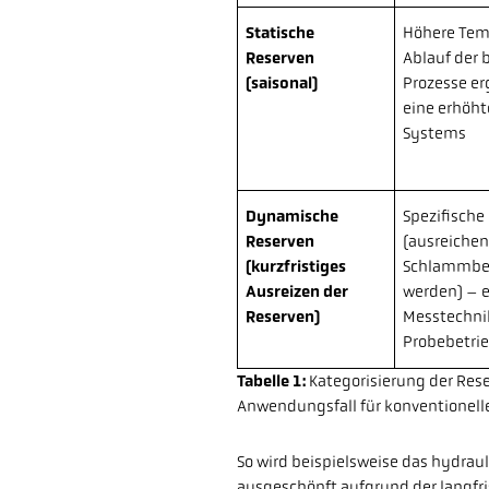
Statische
Höhere Tem
Reserven
Ablauf der 
(
saisonal)
Prozesse e
eine erhöht
Systems
Dynamische
Spezifische
Reserven
(ausreiche
(kurzfristiges
Schlammbett
Ausreizen der
werden) – e
Reserven)
Messtechni
Probebetrie
Tabelle 1:
Kategorisierung der Res
Anwendungsfall für konventionel
So wird beispielsweise das hydraul
ausgeschöpft aufgrund der langfri