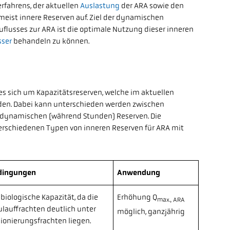
rfahrens, der aktuellen
Auslastung
der ARA sowie den
ist innere Reserven auf. Ziel der dynamischen
lusses zur ARA ist die optimale Nutzung dieser inneren
ser
behandeln zu können.
es sich um Kapazitätsreserven, welche im aktuellen
rden. Dabei kann unterschieden werden zwischen
 dynamischen (während Stunden) Reserven. Die
 verschiedenen Typen von inneren Reserven für ARA mit
dingungen
Anwendung
 biologische Kapazität, da die
Erhöhung Q
max., ARA
ulauffrachten deutlich unter
möglich, ganzjährig
onierungsfrachten liegen.